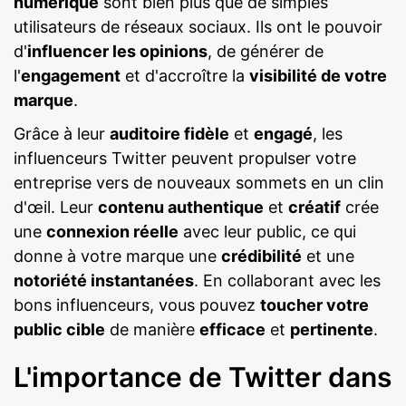
numérique
sont bien plus que de simples
utilisateurs de réseaux sociaux. Ils ont le pouvoir
d'
influencer les opinions
, de générer de
l'
engagement
et d'accroître la
visibilité de votre
marque
.
Grâce à leur
auditoire fidèle
et
engagé
, les
influenceurs Twitter peuvent propulser votre
entreprise vers de nouveaux sommets en un clin
d'œil. Leur
contenu authentique
et
créatif
crée
une
connexion réelle
avec leur public, ce qui
donne à votre marque une
crédibilité
et une
notoriété instantanées
. En collaborant avec les
bons influenceurs, vous pouvez
toucher votre
public cible
de manière
efficace
et
pertinente
.
L'importance de Twitter dans